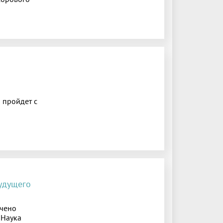
 пройдет с
удущего
ючено
«Наука