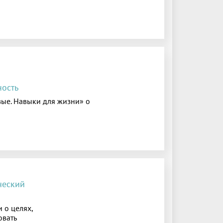
ность
ые. Навыки для жизни» о
ческий
 о целях,
овать