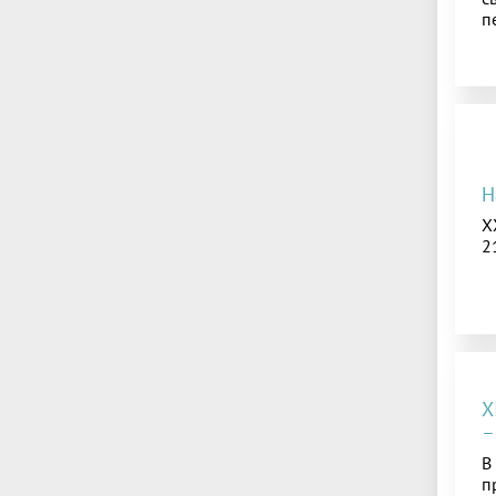
п
Н
X
2
X
–
В
п