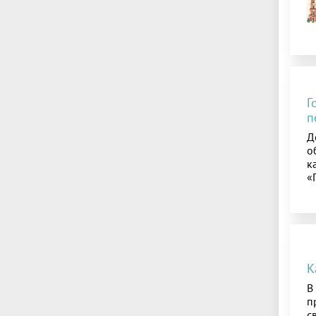
Г
п
Д
о
к
«
К
В
п
с