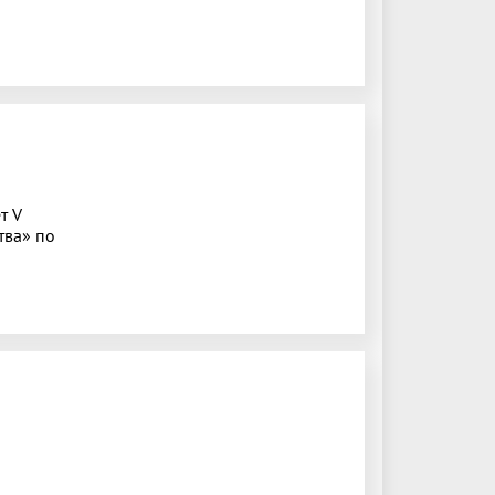
т V
тва» по