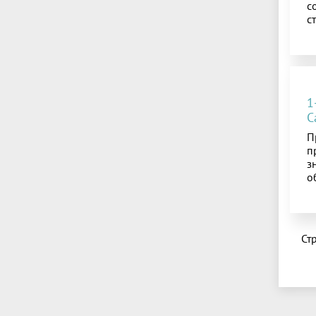
с
с
1
С
П
п
з
о
Ст