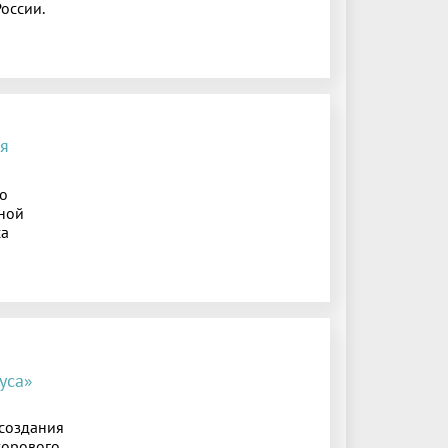
оссии.
я
о
ной
са
уса»
 создания
хорового