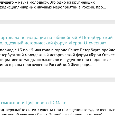
удущего – наука молодых». Это одно из крупнейших
еждисциплинарных научных мероприятий в России, про...
тартовала регистрация на юбилейный V Петербургский
олодежный исторический форум «Герои Отечества»
 период с 13 по 15 мая года в городе Санкт-Петербурге пройде
етербургский молодежный исторический форум «Герои Отечес
нициативе команды школьников и студентов при поддержке
инистерства просвещения Российской Федераци...
озможности Цифрового ID Макс
одтверждайте статус студента при посещении государственных
чреждений культуры Санкт-Петербурга (парков и музеев).