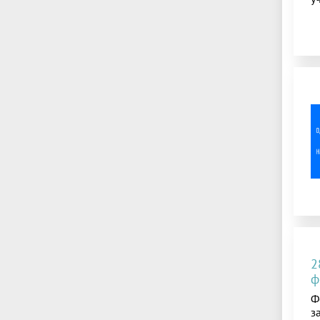
2
ф
Ф
з