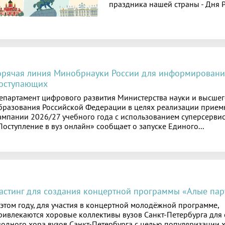
праздника нашей страны - Дня Р
орячая линия Минобрнауки России для информировани
оступающих
епартамент цифрового развития Министерства науки и высшег
бразования Российской Федерации в целях реализации прием
ампании 2026/27 учебного года с использованием суперсерви
Поступление в вуз онлайн» сообщает о запуске Единого...
астинг для создания концертной программы «Алые пар
 этом году, для участия в концертной молодёжной программе,
ривлекаются хоровые коллективы вузов Санкт-Петербурга для
водного хора вузов Санкт-Петербурга с целью популяризации 