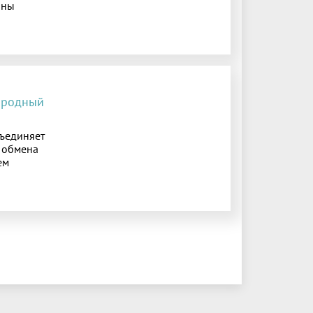
оны
ародный
бъединяет
я обмена
ем