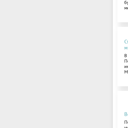
б
м
С
м
В
П
и
М
В
П
у