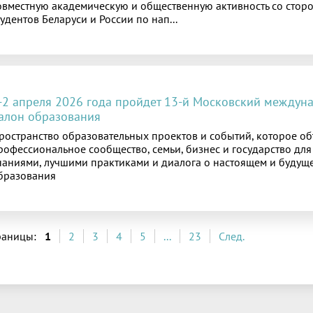
овместную академическую и общественную активность со стор
тудентов Беларуси и России по нап...
-2 апреля 2026 года пройдет 13-й Московский междун
алон образования
ространство образовательных проектов и событий, которое о
рофессиональное сообщество, семьи, бизнес и государство дл
наниями, лучшими практиками и диалога о настоящем и будущ
бразования
раницы:
1
2
3
4
5
...
23
След.