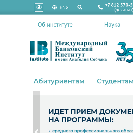
+7 812 570-5
ENG
(деканат
Об институте
Наука
Абитуриентам
Студентам