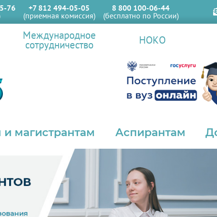
5-76
+7 812 494-05-05
8 800 100-06-44
)
(приемная комиссия)
(бесплатно по России)
Международное
НОКО
сотрудничество
 и магистрантам
Аспирантам
Д