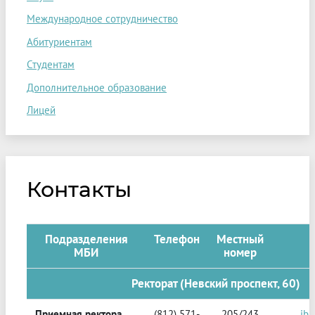
Международное сотрудничество
Абитуриентам
Студентам
Дополнительное образование
Лицей
Контакты
Подразделения
Телефон
Местный
МБИ
номер
Ректорат (Невский проспект, 60)
Приемная ректора
(812) 571-
205/243
ibi