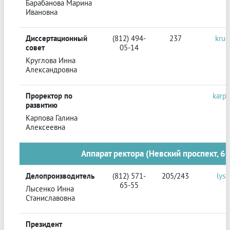
Барабанова Марина
Ивановна
Диссертационный
(812) 494-
237
krug
совет
05-14
Круглова Инна
Александровна
Проректор по
karp
развитию
Карпова Галина
Алексеевна
Аппарат ректора (Невский проспект, 60
Делопроизводитель
(812) 571-
205/243
lys
65-55
Лысенко Инна
Станиславовна
Президент