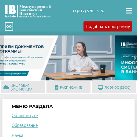
+7 (812) 570-55-76
Подобрать программу
Previous
N
ЦИФРОВАЯ
РАСПИСАНИЕ
ЛК ЭИОС (ЕЭОС)
БИБЛИОТЕКА
МЕНЮ РАЗДЕЛА
Об институте
Образование
Наука