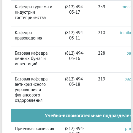
Кафедра туризма и
(812) 494-
259
mecon
индустрии
05-17
гостеприимства
Кафедра
(812) 494-
210
in.nik
правоведения
05-11
Базовая кафедра
(812) 494-
228
baz
ценных бумаг и
05-16
инвестиций
Базовая кафедра
(812) 494-
219
baza
антикризисного
05-18
управления и
финансового
оздоровления
Учебно-вспомогательные подразделен
Приёмная комиссия
(812) 494-
pri