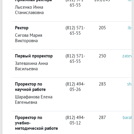
65-55
Лысенко Инна
Станиславовна
Ректор
(812) 571-
205
ibi
65-55
Сигова Мария
Викторовна
Первый проректор
(812) 571-
250
zatev
65-55
Затевахина Анна
Васильевна
Проректор по
(812) 494-
283
sha
научной работе
05-26
Шарафанова Елена
Евгеньевна
Проректор по
(812) 494-
287
barab
учебно-
05-12
методической работе