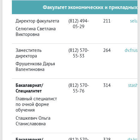
Факультет экономических и прикладных 
Директор факультета
(812) 494-
211
selu
05-29
Селюгина Светлана
Викторовна
Заместитель
(812) 570-
264
dv.frus
директора
55-33
Фрушенкова Дарья
Валентиновна
Бакалавриат/
(812) 570-
314
stash
Специалитет
55-76
Главный специалист
по очной форме
обучения
Сташкевич Ольга
Станиславовна
Бакалавриат/
(812) 570-
328
da.kra