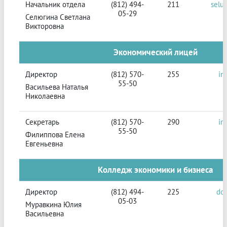
Начальник отдела
(812) 494-
211
selu
05-29
Селюгина Светлана
Викторовна
Экономический лицей
Директор
(812) 570-
255
in
55-50
Васильева Наталья
Николаевна
Секретарь
(812) 570-
290
in
55-50
Филиппова Елена
Евгеньевна
Колледж экономики и бизнеса
Директор
(812) 494-
225
do
05-03
Муравкина Юлия
Васильевна