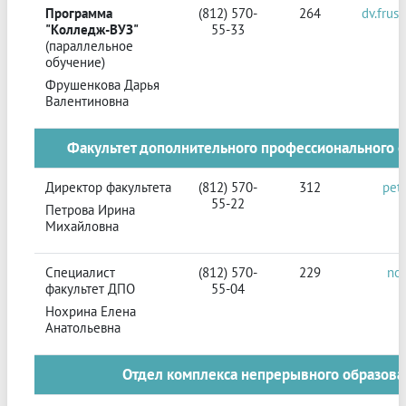
Программа
(812) 570-
264
dv.frus
"Колледж-ВУЗ"
55-33
(параллельное
обучение)
Фрушенкова Дарья
Валентиновна
Факультет дополнительного профессионального о
Директор факультета
(812) 570-
312
pet
55-22
Петрова Ирина
Михайловна
Специалист
(812) 570-
229
no
факультет ДПО
55-04
Нохрина Елена
Анатольевна
Отдел комплекса непрерывного образова