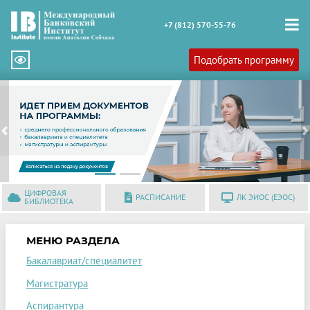
+7 (812) 570-55-76
Подобрать программу
Previous
N
ЦИФРОВАЯ
РАСПИСАНИЕ
ЛК ЭИОС (ЕЭОС)
БИБЛИОТЕКА
МЕНЮ РАЗДЕЛА
Бакалавриат/специалитет
Магистратура
Аспирантура