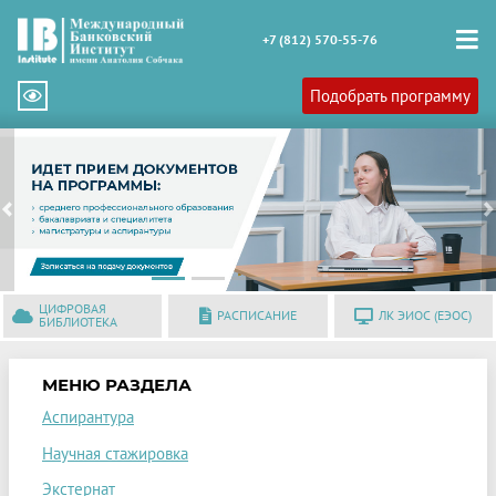
+7 (812) 570-55-76
Подобрать программу
Previous
N
ЦИФРОВАЯ
РАСПИСАНИЕ
ЛК ЭИОС (ЕЭОС)
БИБЛИОТЕКА
МЕНЮ РАЗДЕЛА
Аспирантура
Научная стажировка
Экстернат