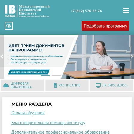
+7 (812) 570-55-76
Подобрать программу
Previous
N
ЦИФРОВАЯ
РАСПИСАНИЕ
ЛК ЭИОС (ЕЭОС)
БИБЛИОТЕКА
МЕНЮ РАЗДЕЛА
Оплата обучения
Благотворительная помощь институту
Дополнительное профессиональное образование