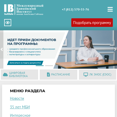
+7 (812) 570-55-76
Подобрать программу
Previous
N
ЦИФРОВАЯ
РАСПИСАНИЕ
ЛК ЭИОС (ЕЭОС)
БИБЛИОТЕКА
МЕНЮ РАЗДЕЛА
Новости
35 лет МБИ
Интересное