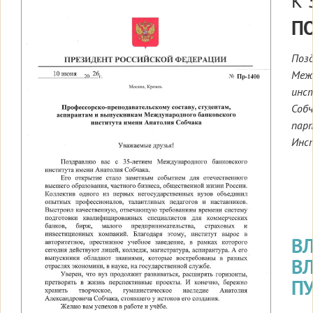
К 
П
Позд
Меж
инс
Собч
парт
Инс
В
В
П