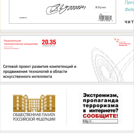
Пре
Фед
ЧИТ