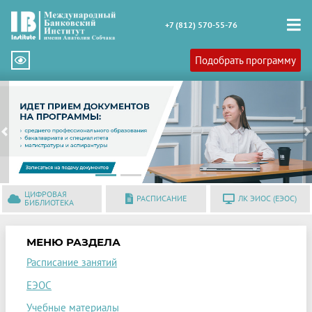
+7 (812) 570-55-76
Подобрать программу
Previous
N
ЦИФРОВАЯ
РАСПИСАНИЕ
ЛК ЭИОС (ЕЭОС)
БИБЛИОТЕКА
МЕНЮ РАЗДЕЛА
Расписание занятий
ЕЭОС
Учебные материалы