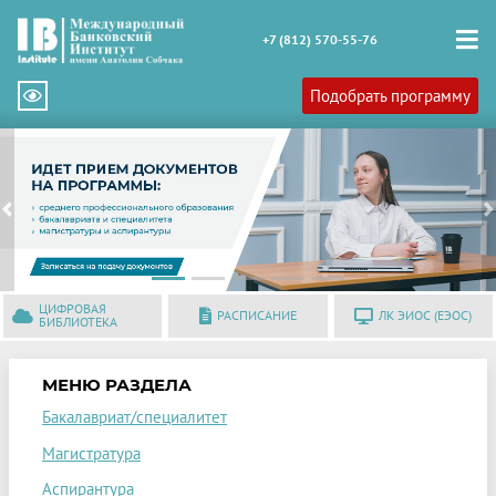
+7 (812) 570-55-76
Подобрать программу
Previous
N
ЦИФРОВАЯ
РАСПИСАНИЕ
ЛК ЭИОС (ЕЭОС)
БИБЛИОТЕКА
МЕНЮ РАЗДЕЛА
Бакалавриат/специалитет
Магистратура
Аспирантура