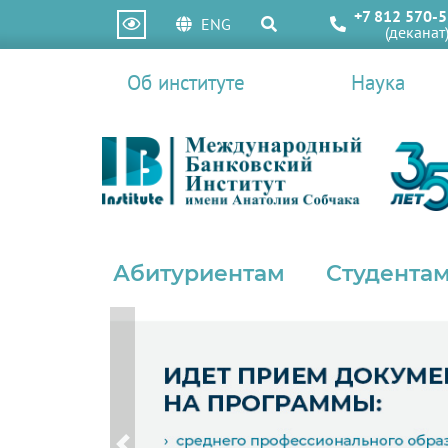
+7 812 570-5
ENG
(деканат
Об институте
Наука
Абитуриентам
Студентам