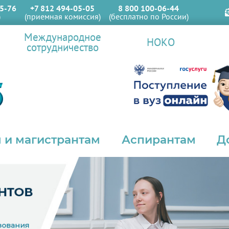
5-76
+7 812 494-05-05
8 800 100-06-44
)
(приемная комиссия)
(бесплатно по России)
Международное
НОКО
сотрудничество
 и магистрантам
Аспирантам
Д