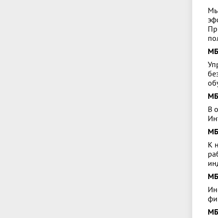
Мы
эф
Пр
по
МБ
Уп
бе
об
МБ
В 
Ин
МБ
К 
ра
ин
МБ
Ин
фи
МБ