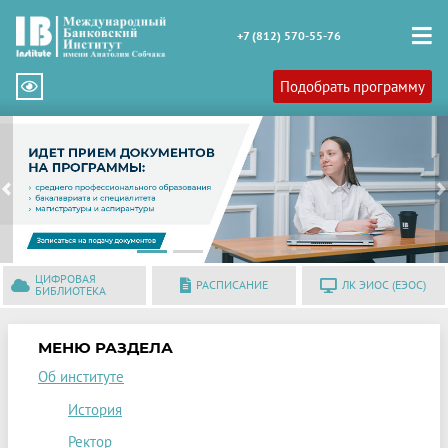
+7 (812) 570-55-76
Подобрать программу
Previous
N
ЦИФРОВАЯ
РАСПИСАНИЕ
ЛК ЭИОС (ЕЭОС)
БИБЛИОТЕКА
МЕНЮ РАЗДЕЛА
Об институте
История
Ректор