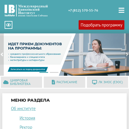
+7 (812) 570-55-76
Подобрать программу
Previous
N
ЦИФРОВАЯ
РАСПИСАНИЕ
ЛК ЭИОС (ЕЭОС)
БИБЛИОТЕКА
МЕНЮ РАЗДЕЛА
Об институте
История
Ректор