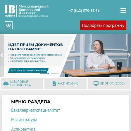
+7 (812) 570-55-76
Подобрать программу
Previous
N
ЦИФРОВАЯ
РАСПИСАНИЕ
ЛК ЭИОС (ЕЭОС)
БИБЛИОТЕКА
МЕНЮ РАЗДЕЛА
Бакалавриат/специалитет
Магистратура
Аспирантура