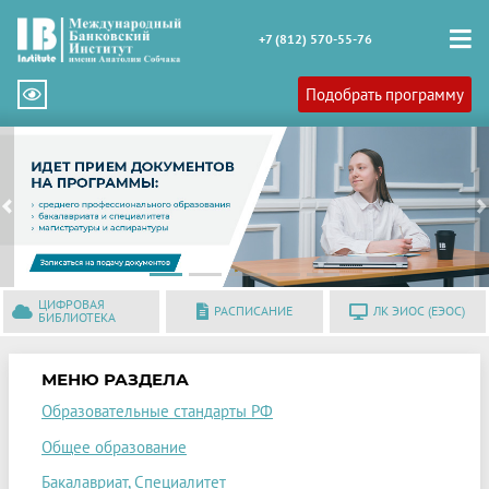
+7 (812) 570-55-76
Подобрать программу
Previous
N
ЦИФРОВАЯ
РАСПИСАНИЕ
ЛК ЭИОС (ЕЭОС)
БИБЛИОТЕКА
МЕНЮ РАЗДЕЛА
Образовательные стандарты РФ
Общее образование
Бакалавриат, Специалитет