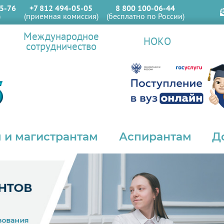
5-76
+7 812 494-05-05
8 800 100-06-44
)
(приемная комиссия)
(бесплатно по России)
Международное
НОКО
сотрудничество
 и магистрантам
Аспирантам
Д