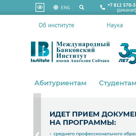
+7 812 570-5
ENG
(деканат
Об институте
Наука
Абитуриентам
Студентам