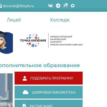
decanat@ibispb.ru
Лицей
Колледж
ополнительное образование
ПОДОБРАТЬ ПРОГРАММУ
ЦИФРОВАЯ БИБЛИОТЕКА
РАСПИСАНИЕ