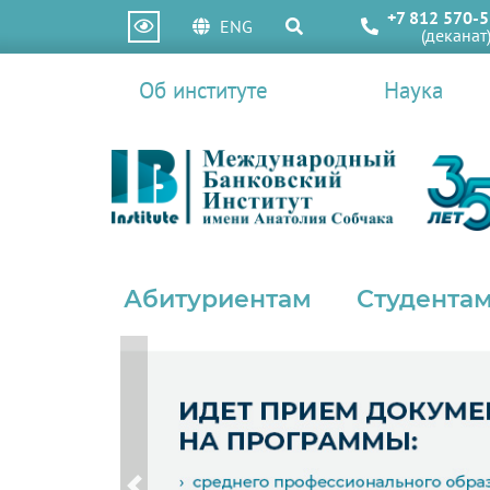
+7 812 570-5
ENG
(деканат
Об институте
Наука
Абитуриентам
Студентам