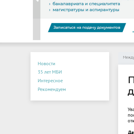
Previous
Между
Новости
35 лет МБИ
П
Интересное
д
Рекомендуем
Ув
по
от
Да