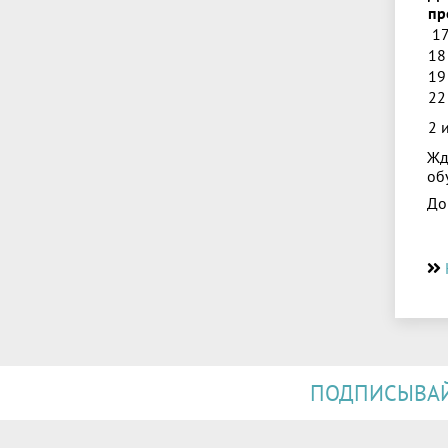
пр
17
18
19
22
2 
Жд
об
До
ПОДПИСЫВАЙТ