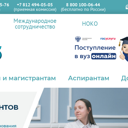
5-76
+7 812 494-05-05
8 800 100-06-44
)
(приемная комиссия)
(бесплатно по России)
Международное
НОКО
сотрудничество
 и магистрантам
Аспирантам
Д