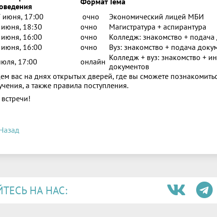
Формат
Тема
оведения
 июня, 17:00
очно
Экономический лицей МБИ
 июня, 18:30
очно
Магистратура + аспирантура
 июня, 16:00
очно
Колледж: знакомство + подача
 июня, 16:00
очно
Вуз: знакомство + подача доку
Колледж + вуз: знакомство + и
июля, 17:00
онлайн
документов
ем вас на днях открытых дверей, где вы сможете познакомитьс
учения, а также правила поступления.
 встречи!
Назад
ЕСЬ НА НАС: