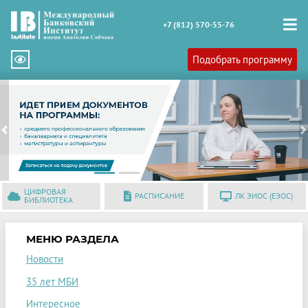
+7 (812) 570-55-76
Подобрать программу
Previous
N
ЦИФРОВАЯ
РАСПИСАНИЕ
ЛК ЭИОС (ЕЭОС)
БИБЛИОТЕКА
МЕНЮ РАЗДЕЛА
Новости
35 лет МБИ
Интересное