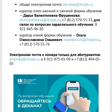
общая электронная почта:
decanat@ibispb.ru
куратор очно-заочной и заочной формы обучения
—
Дарья Валентиновна Фрушенкова
:
dv.frushenkova@ibispb.ru
, +7 (812) 570-55-33,
для
связи по вопросам параллельного обучения
: 8
921-845-96-30
куратор очной формы обучения —
Ольга
Станиславовна Сташкевич
:
stashkevich@ibispb.ru
,
+7 (812) 570-55-76
Электронная почта и номера только для абитуриентов:
priemka@ibispb.ru
и 8 921-975-01-09 и +7 (812) 494-05-
05