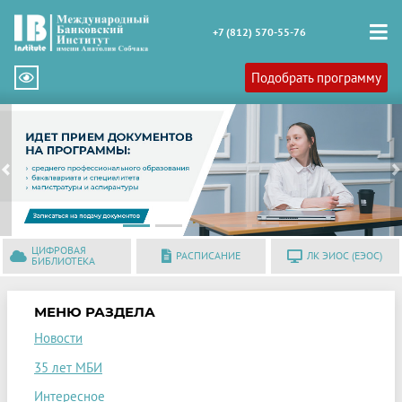
+7 (812) 570-55-76
Подобрать программу
Previous
N
ЦИФРОВАЯ
РАСПИСАНИЕ
ЛК ЭИОС (ЕЭОС)
БИБЛИОТЕКА
МЕНЮ РАЗДЕЛА
Новости
35 лет МБИ
Интересное