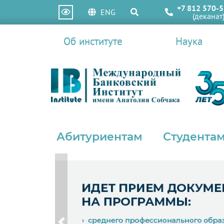
+7 812 570-5
ENG
(деканат
Об институте
Наука
Абитуриентам
Студентам