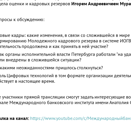
дела оценки и кадровых резервов
Игорем Андреевичеем Мур
просы к обсуждению:
Новые кадры: какие изменения, в связи со сложившейся в мире 
рмированию Молодежного кадрового резерва в системе ИОГВ С
ятельность продолжена и как принять в ней участие?
Как органы исполнительной власти Петербурга работали "на уд
ли внедрены в сложившейся ситуации?
С какими неожиданностями пришлось столкнуться?
Роль Цифровых технологий в том формате организации деятель
йствует в настоящее время.
е участники прямой трансляции смогут задать интересующие в
нале Международного банковского института имени Анатолия 
ылка на канал:
https://www.youtube.com/c/Международныйбан