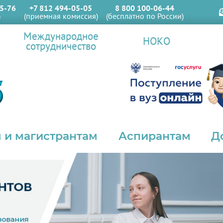
5-76
+7 812 494-05-05
8 800 100-06-44
)
(приемная комиссия)
(бесплатно по России)
Международное
НОКО
сотрудничество
 и магистрантам
Аспирантам
Д