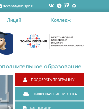
decanat@ibispb.ru
Лицей
Колледж
ополнительное образование
ПОДОБРАТЬ ПРОГРАММУ
ЦИФРОВАЯ БИБЛИОТЕКА
РАСПИСАНИЕ