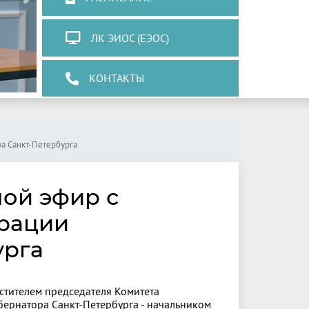
Next
ЛК ЭИОС (ЕЭОС)
КОНТАКТЫ
ра Санкт-Петербурга
мой эфир с
рации
урга
стителем председателя Комитета
бернатора Санкт-Петербурга - начальником