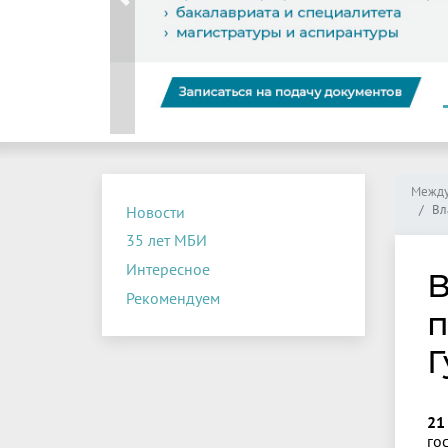
Previous
Между
Вл
Новости
35 лет МБИ
Интересное
В
Рекомендуем
п
Г
21
го