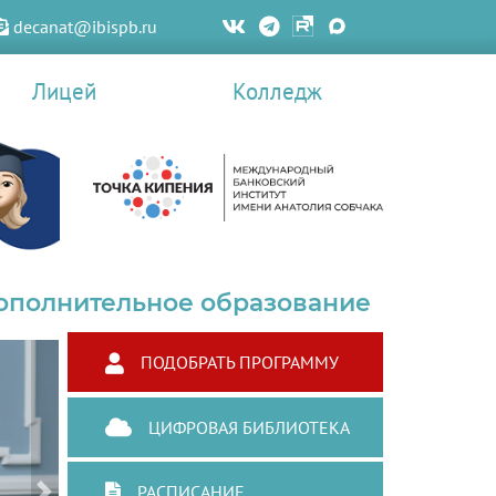
decanat@ibispb.ru
Лицей
Колледж
ополнительное образование
ПОДОБРАТЬ ПРОГРАММУ
ЦИФРОВАЯ БИБЛИОТЕКА
РАСПИСАНИЕ