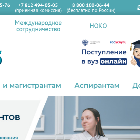
5-76
+7 812 494-05-05
8 800 100-06-44
)
(приемная комиссия)
(бесплатно по России)
Международное
НОКО
сотрудничество
 и магистрантам
Аспирантам
Д