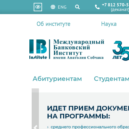
+7 812 570-5
ENG
(деканат
Об институте
Наука
Абитуриентам
Студентам