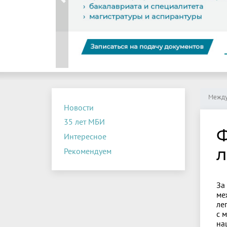
Previous
Между
Новости
35 лет МБИ
Ф
Интересное
л
Рекомендуем
За
ме
ле
с 
на