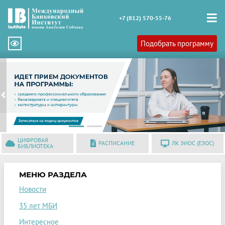
+7 (812) 570-55-76
Подобрать программу
Previous
N
ЦИФРОВАЯ
РАСПИСАНИЕ
ЛК ЭИОС (ЕЭОС)
БИБЛИОТЕКА
МЕНЮ РАЗДЕЛА
Новости
35 лет МБИ
Интересное