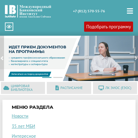
+7 (812) 570-55-76
Подобрать программу
Previous
N
ЦИФРОВАЯ
РАСПИСАНИЕ
ЛК ЭИОС (ЕЭОС)
БИБЛИОТЕКА
МЕНЮ РАЗДЕЛА
Новости
35 лет МБИ
Интересное