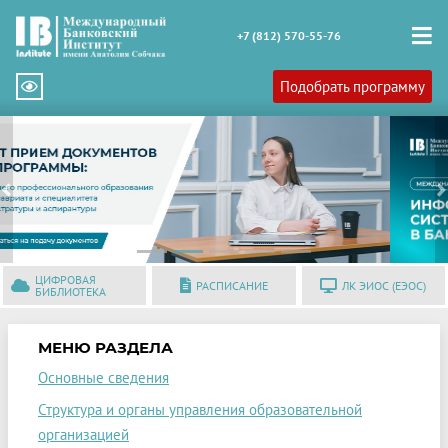
+7 (812) 570-55-76
Подобрать программу
Previous
N
ЦИФРОВАЯ
РАСПИСАНИЕ
ЛК ЭИОС (ЕЭОС)
БИБЛИОТЕКА
МЕНЮ РАЗДЕЛА
Основные сведения
Структура и органы управления образовательной
организацией