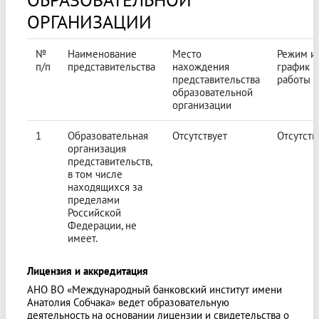
ОРГАНИЗАЦИИ
№
Наименование
Место
Режим и
п/п
представительства
нахождения
график
представительства
работы
образовательной
организации
1
Образовательная
Отсутствует
Отсутств
организация
представительств,
в том числе
находящихся за
пределами
Российской
Федерации, не
имеет.
Лицензия и аккредитация
АНО ВО «Международный банковский институт имени
Анатолия Собчака» ведет образовательную
деятельность на основании лицензии и свидетельства о