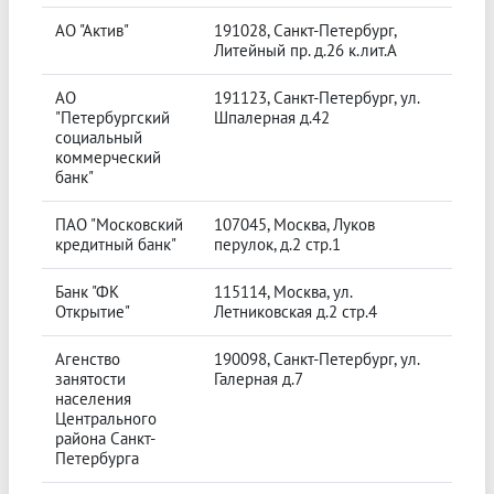
АО "Актив"
191028, Санкт-Петербург,
Литейный пр. д.26 к.лит.А
АО
191123, Санкт-Петербург, ул.
"Петербургский
Шпалерная д.42
социальный
коммерческий
банк"
ПАО "Московский
107045, Москва, Луков
кредитный банк"
перулок, д.2 стр.1
Банк "ФК
115114, Москва, ул.
Открытие"
Летниковская д.2 стр.4
Агенство
190098, Санкт-Петербург, ул.
занятости
Галерная д.7
населения
Центрального
района Санкт-
Петербурга