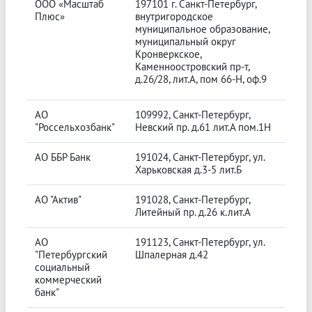
ООО «Масштаб
197101 г. Санкт-Петербург,
Плюс»
внутригородское
муниципальное образование,
муниципальный округ
Кронверкское,
Каменноостровский пр-т,
д.26/28, лит.А, пом 66-Н, оф.9
АО
109992, Санкт-Петербург,
"Россельхозбанк"
Невский пр. д.61 лит.А пом.1Н
АО ББР Банк
191024, Санкт-Петербург, ул.
Харьковская д.3-5 лит.Б
АО "Актив"
191028, Санкт-Петербург,
Литейный пр. д.26 к.лит.А
АО
191123, Санкт-Петербург, ул.
"Петербургский
Шпалерная д.42
социальный
коммерческий
банк"