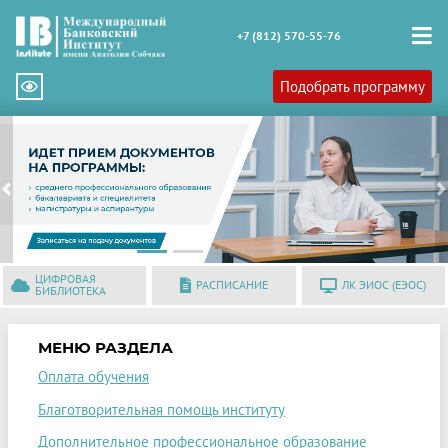
+7 (812) 570-55-76
Подобрать программу
Previous
N
ЦИФРОВАЯ
РАСПИСАНИЕ
ЛК ЭИОС (ЕЭОС)
БИБЛИОТЕКА
МЕНЮ РАЗДЕЛА
Оплата обучения
Благотворительная помощь институту
Дополнительное профессиональное образование