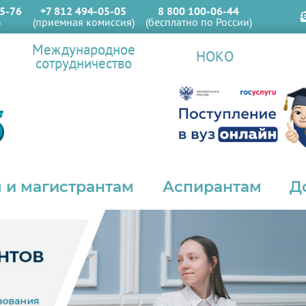
5-76
+7 812 494-05-05
8 800 100-06-44
)
(приемная комиссия)
(бесплатно по России)
Международное
НОКО
сотрудничество
 и магистрантам
Аспирантам
Д