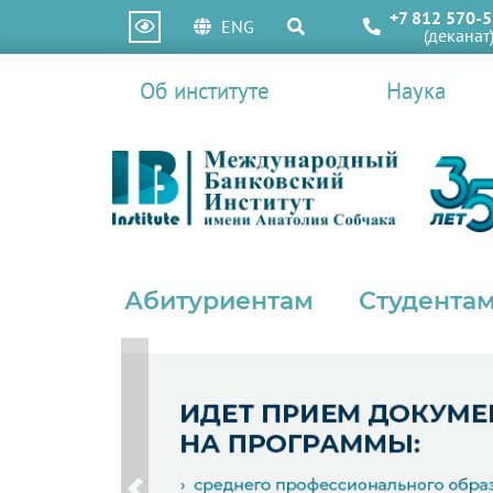
+7 812 570-5
ENG
(деканат
Об институте
Наука
Абитуриентам
Студентам