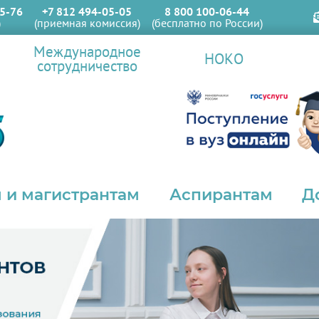
5-76
+7 812 494-05-05
8 800 100-06-44
)
(приемная комиссия)
(бесплатно по России)
Международное
НОКО
сотрудничество
 и магистрантам
Аспирантам
Д