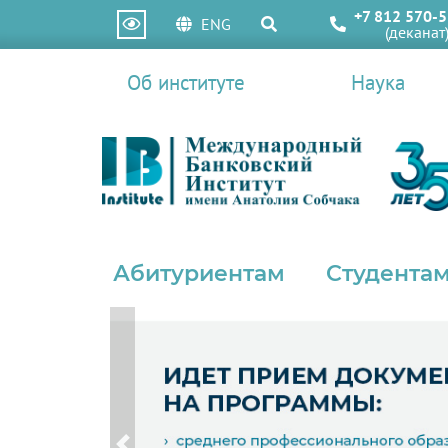
+7 812 570-5
ENG
(деканат
Об институте
Наука
Абитуриентам
Студентам