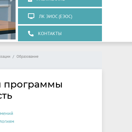
Next
ЛК ЭИОС (ЕЭОС)
КОНТАКТЫ
изации
Образование
й программы
сть
умений
логиям