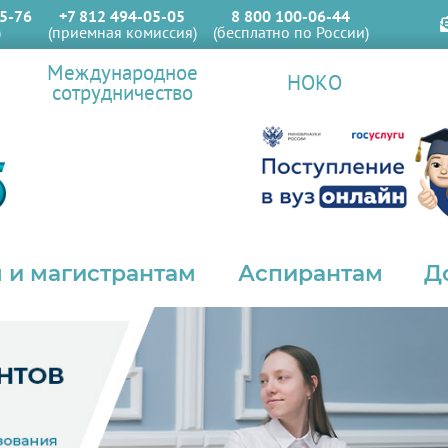
5-76
+7 812 494-05-05
8 800 100-06-44
)
(приемная комиссия)
(бесплатно по России)
Международное
НОКО
сотрудничество
 и магистрантам
Аспирантам
Д