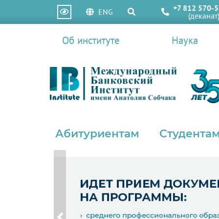
+7 812 570-5
ENG
(деканат
Об институте
Наука
Абитуриентам
Студентам