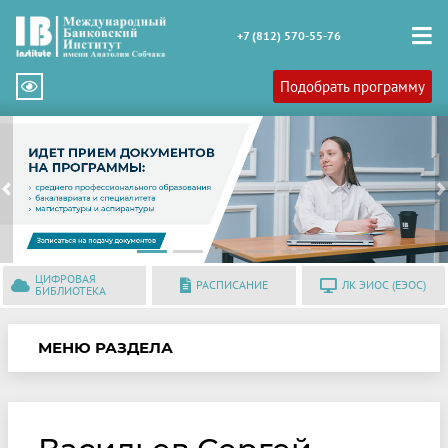
+7 (812) 570-55-76
Подобрать программу
Previous
N
ЦИФРОВАЯ
РАСПИСАНИЕ
ЛК ЭИОС (ЕЭОС)
БИБЛИОТЕКА
МЕНЮ РАЗДЕЛА