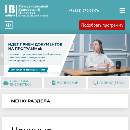
+7 (812) 570-55-76
Подобрать программу
Previous
N
ЦИФРОВАЯ
РАСПИСАНИЕ
ЛК ЭИОС (ЕЭОС)
БИБЛИОТЕКА
МЕНЮ РАЗДЕЛА