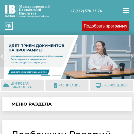
+7 (812) 570-55-76
Подобрать программу
Previous
N
ЦИФРОВАЯ
РАСПИСАНИЕ
ЛК ЭИОС (ЕЭОС)
БИБЛИОТЕКА
МЕНЮ РАЗДЕЛА