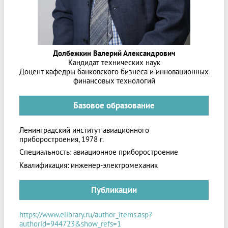
Долбежкин Валерий Александрович
Кандидат технических наук
Доцент кафедры банковского бизнеса и инновационных
финансовых технологий
Базовое образование
Ленинградский институт авиационного
приборостроения, 1978 г.
Специальность: авиационное приборостроение
Квалификация: инженер-электромеханик
Публикации
https://www.elibrary.ru/author_items.asp?
authorid=944723&show_refs=1