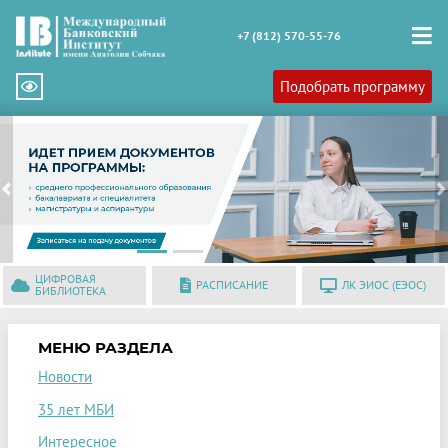
+7 (812) 570-55-76
Подобрать программу
Previous
N
ЦИФРОВАЯ
РАСПИСАНИЕ
ЛК ЭИОС (ЕЭОС)
БИБЛИОТЕКА
МЕНЮ РАЗДЕЛА
Новости
35 лет МБИ
Интересное