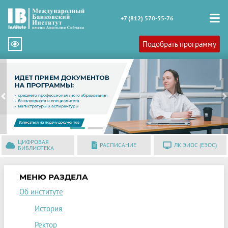
+7 (812) 570-55-76
Подобрать программу
Previous
N
ЦИФРОВАЯ
РАСПИСАНИЕ
ЛК ЭИОС (ЕЭОС)
БИБЛИОТЕКА
МЕНЮ РАЗДЕЛА
Об институте
История
Ректор