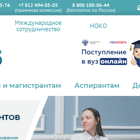
5-76
+7 812 494-05-05
8 800 100-06-44
)
(приемная комиссия)
(бесплатно по России)
Международное
НОКО
сотрудничество
 и магистрантам
Аспирантам
Д