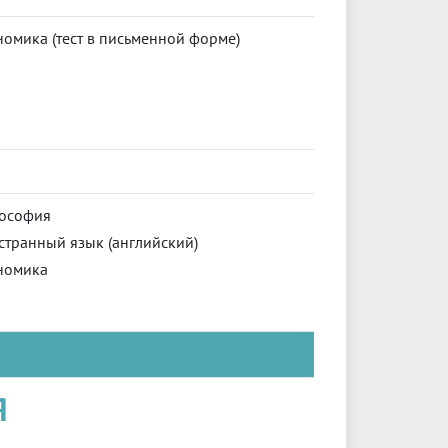
омика (тест в письменной форме)
ософия
странный язык (английский)
номика
Я