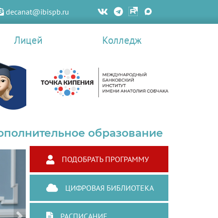
decanat@ibispb.ru
Лицей
Колледж
ополнительное образование
ПОДОБРАТЬ ПРОГРАММУ
ЦИФРОВАЯ БИБЛИОТЕКА
РАСПИСАНИЕ