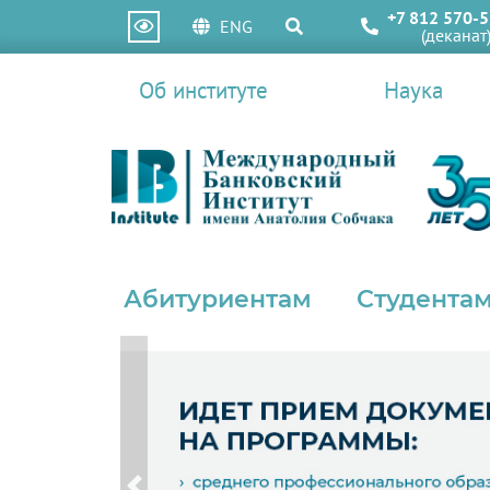
+7 812 570-5
ENG
(деканат
Об институте
Наука
Абитуриентам
Студентам