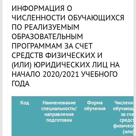
ИНФОРМАЦИЯ О
ЧИСЛЕННОСТИ ОБУЧАЮЩИХСЯ
ПО РЕАЛИЗУЕМЫМ
ОБРАЗОВАТЕЛЬНЫМ
ПРОГРАММАМ ЗА СЧЕТ
СРЕДСТВ ФИЗИЧЕСКИХ И
(ИЛИ) ЮРИДИЧЕСКИХ ЛИЦ НА
НАЧАЛО 2020/2021 УЧЕБНОГО
ГОДА
Код
Наименование
Форма
Численно
специальности/
обучения
обучающи
направления
за сче
подготовки
средст
физическ
(или)