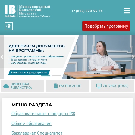
+7 (812) 570-55-76
Подобрать программу
Previous
N
ЦИФРОВАЯ
РАСПИСАНИЕ
ЛК ЭИОС (ЕЭОС)
БИБЛИОТЕКА
МЕНЮ РАЗДЕЛА
Образовательные стандарты РФ
Общее образование
Бакалавриат, Специалитет