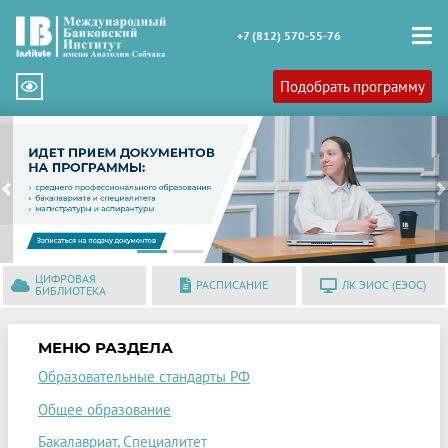
+7 (812) 570-55-76
Подобрать программу
Previous
N
ЦИФРОВАЯ
РАСПИСАНИЕ
ЛК ЭИОС (ЕЭОС)
БИБЛИОТЕКА
МЕНЮ РАЗДЕЛА
Образовательные стандарты РФ
Общее образование
Бакалавриат, Специалитет