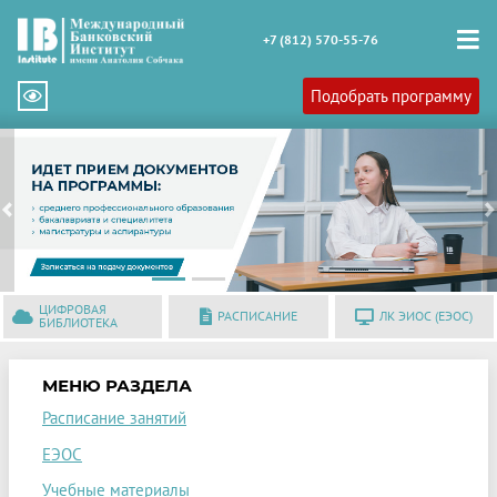
+7 (812) 570-55-76
Подобрать программу
Previous
N
ЦИФРОВАЯ
РАСПИСАНИЕ
ЛК ЭИОС (ЕЭОС)
БИБЛИОТЕКА
МЕНЮ РАЗДЕЛА
Расписание занятий
ЕЭОС
Учебные материалы