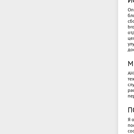
И
Оп
бл
сб
bro
от
це
ул
до
М
АН
те
сл
ра
пе
П
Я 
по
со