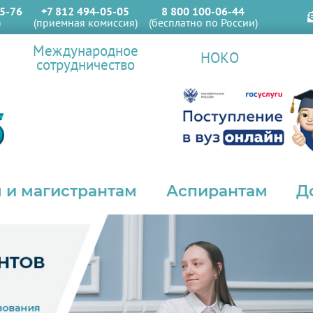
5-76
+7 812 494-05-05
8 800 100-06-44
)
(приемная комиссия)
(бесплатно по России)
Международное
НОКО
сотрудничество
 и магистрантам
Аспирантам
Д