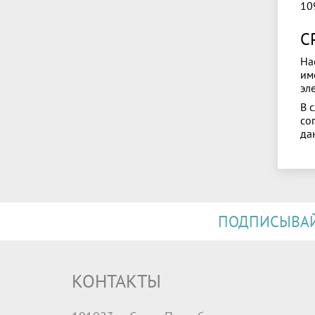
109
С
На
им
эл
В 
со
дан
ПОДПИСЫВАЙТ
КОНТАКТЫ