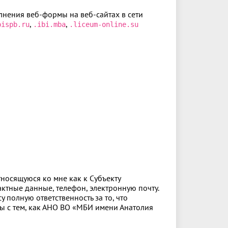
лнения веб‑формы на веб‑сайтах в сети
,
,
bispb.ru
.ibi.mba
.liceum‑online.su
осящуюся ко мне как к Субъекту
актные данные, телефон, электронную почту.
 полную ответственность за то, что
ы с тем, как АНО ВО «МБИ имени Анатолия