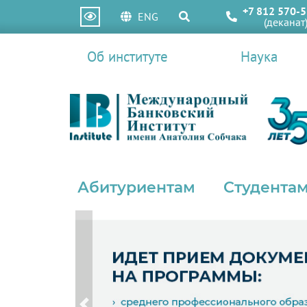
+7 812 570-5
ENG
(деканат
Об институте
Наука
Абитуриентам
Студентам