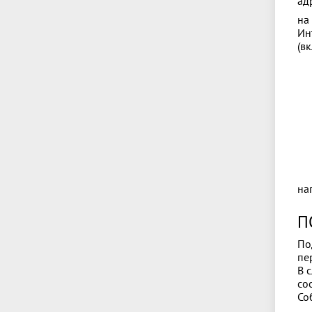
адр
на
Ин
(в
на
П
По
пе
В 
со
Со