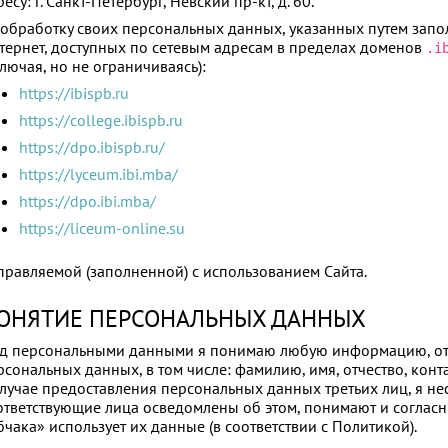
есу: г. Санкт‑Петербург, Невский пр‑кт, д. 60.
 обработку своих персональных данных, указанных путем запо
тернет, доступных по сетевым адресам в пределах доменов
.i
ключая, но не ограничиваясь):
https://ibispb.ru
https://college.ibispb.ru
https://dpo.ibispb.ru/
https://lyceum.ibi.mba/
https://dpo.ibi.mba/
https://liceum-online.su
правляемой (заполненной) с использованием Сайта.
ОНЯТИЕ ПЕРСОНАЛЬНЫХ ДАННЫХ
д персональными данными я понимаю любую информацию, отн
рсональных данных, в том числе: фамилию, имя, отчество, конт
случае предоставления персональных данных третьих лиц, я несу
ответствующие лица осведомлены об этом, понимают и согласн
бчака» использует их данные (в соответствии с Политикой).