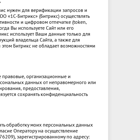
A
рвис нужен для верификации запросов и
ОО «1С‑Битрикс» (Битрикс) осуществлять
тивности и цифровом отпечатке (token,
 когда Вы используете Сайт или его
рикс использует Ваши данные только для
кций владельца Сайта, а также для
и этом Битрикс не обладает возможностями
 правовые, организационные и
рсональных данных от неправомерного или
ирования, предоставления,
бязуется сохранять конфиденциальность
влять обработку моих персональных данных
ласие Оператору на осуществление
6209), зарегистрированному по адресу: