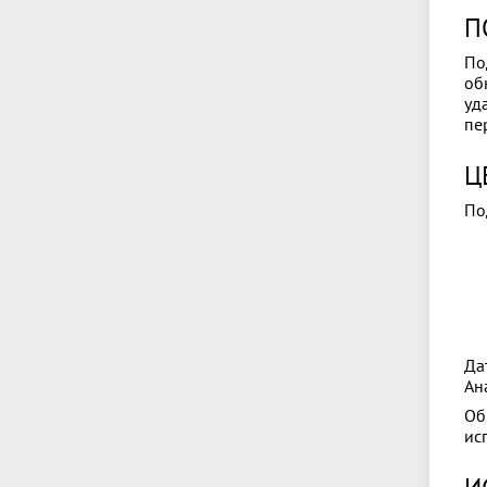
П
По
об
уд
пе
Ц
По
Да
Ан
Об
ис