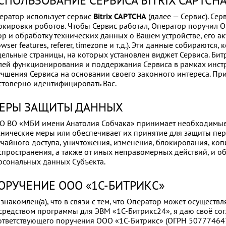
СПОЛЬЗОВАНИЕ СЕРВИСА BITRIX CAPTCH
ератор использует сервис
Bitrix CAPTCHA
(далее — Сервис). Се
окировки роботов. Чтобы Сервис работал, Оператор поручил О
ор и обработку технических данных о Вашем устройстве, его ак
wser features, referer, timezone и т.д.). Эти данные собираются,
дельные страницы, на которых установлен виджет Сервиса. Бит
лей функционирования и поддержания Сервиса в рамках инстру
учшения Сервиса на основании своего законного интереса. Пр
стоверно идентифицировать Вас.
ЕРЫ ЗАЩИТЫ ДАННЫХ
О ВО «МБИ имени Анатолия Собчака» принимает необходимые
хнические меры или обеспечивает их принятие для защиты пе
учайного доступа, уничтожения, изменения, блокирования, коп
спространения, а также от иных неправомерных действий, и о
рсональных данных Субъекта.
ОРУЧЕНИЕ ООО «1С‑БИТРИКС»
ознакомлен(а), что в связи с тем, что Оператор может осущест
средством программы для ЭВМ «1С‑Битрикс24», я даю своё сог
ответствующего поручения ООО «1С‑Битрикс» (ОГРН 507774647