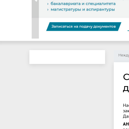
Previous
Между
С
д
На
за
Да
АН