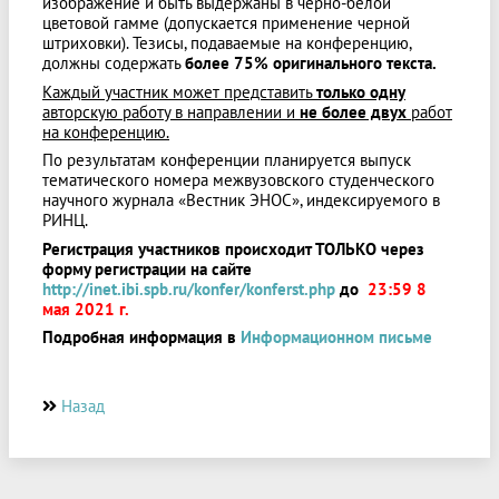
изображение и быть выдержаны в черно-белой
цветовой гамме (допускается применение черной
штриховки). Тезисы, подаваемые на конференцию,
должны содержать
более 75% оригинального текста.
Каждый участник может представить
только
одну
авторскую работу в направлении и
не более двух
работ
на конференцию.
По результатам конференции планируется выпуск
тематического номера межвузовского студенческого
научного журнала «Вестник ЭНОС», индексируемого в
РИНЦ.
Регистрация участников происходит ТОЛЬКО через
форму регистрации на сайте
http://inet.ibi.spb.ru/konfer/konferst.php
до
23:59 8
мая 2021 г.
Подробная информация в
Информационном письме
Назад