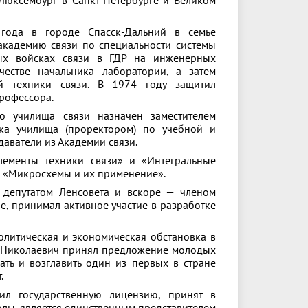
 Люксембург в Санкт-Петербурге и Великом
года в городе Спасск-Дальний в семье
академию связи по специальности системы
ных войсках связи в ГДР на инженерных
естве начальника лаборатории, а затем
й техники связи. В 1974 году защитил
профессора.
о училища связи назначен заместителем
ика училища (проректором) по учебной и
даватели из Академии связи.
лементы техники связи» и «Интегральные
и «Микросхемы и их применение».
депутатом Ленсовета и вскоре — членом
е, принимал активное участие в разработке
олитическая и экономическая обстановка в
р Николаевич принял предложение молодых
ать и возглавить один из первых в стране
.
л государственную лицензию, принят в