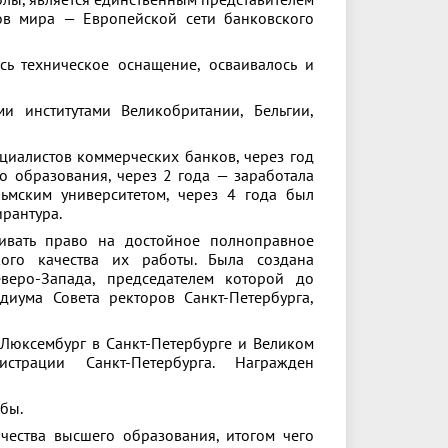
ы, является единственным представителем
ов мира — Европейской сети банковского
сь техническое оснащение, осваивалось и
и институтами Великобритании, Бельгии,
циалистов коммерческих банков, через год
о образования, через 2 года — заработала
льмским университетом, через 4 года был
рантура.
аивать право на достойное полноправное
кого качества их работы. Была создана
еверо-Запада, председателем которой до
иума Совета ректоров Санкт-Петербурга,
 Люксембург в Санкт-Петербурге и Великом
трации Санкт-Петербурга. Награжден
бы.
чества высшего образования, итогом чего