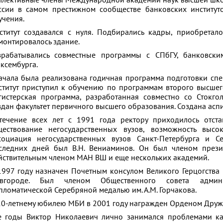
ллективные члены Международной академии наук высшей школ
ссии в самом престижном сообществе банковских институт
учения.
ститут создавался с нуля. Подбирались кадры, приобретало
монтировалось здание.
зрабатывались совместные программы с СПбГУ, банковским
ксембурга.
ачала была реализована годичная программа подготовки спе
ститут приступил к обучению по программам второго высшег
гистерская программа, разработанная совместно со Стокго
здан факультет первичного высшего образования. Создана аспи
течение всех лет с 1991 года ректору приходилось отст
ществование негосударственных вузов, возможность высо
социация негосударственных вузов Санкт-Петербурга и С
следних дней был В.Н. Вениаминов. Он был членом презид
йствительным членом МАН ВШ и еще нескольких академий.
1997 году назначен Почетным консулом Великого Герцогства
вгороде. Был членом Общественного совета админис
пломатической Серебряной медалью им. А.М. Горчакова.
10-летнему юбилею МБИ в 2001 году награжден Орденом Друж
е годы Виктор Николаевич лично занимался проблемами ка