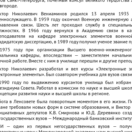
зов Санкт-Петербурга, почетный консул Великого герцогства
вгороде.
ктор Николаевич Вениаминов родился 13 апреля 1935 
еннослужащего. В 1959 году окончил Военную инженерную 
равления связи. Шесть лет проходил службу в специаль
лжностях. В 1966 году вернулся в Академию связи в кач
еподавателя на кафедре электронных элементов военно
ндидатскую диссертацию, в 1989 году получил ученое звание 
1975 году при организации Высшего военно-инженерног
чальника кафедры, впоследствии — заместителем начальн
учной работе. Вместе с ним в училище перешли и другие препо
ктор Николаевич разработал и вел курсы «Электронные э
ектронные элементы». Был соавтором учебника для вузов связ
1990 году по выдвижению курсантов училища был избран 
езидиума Совета. Работал в комиссии по науке и высшей школ
нцепции развития науки и высшей школы в регионе.
бота в Ленсовете была поворотным моментом в его жизни. П
ране требовали новых форм в системе образования, и Викто
ициативных депутатов К.В. Смирнова и Ю.Д. Деревянко созд
государственных вузов — Международный банковский институт
И — один из первых негосударственных вузов — получи