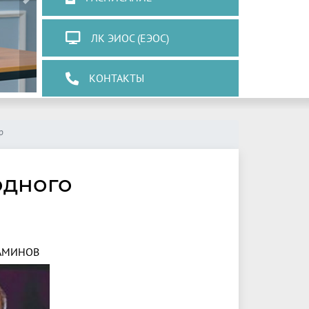
Next
ЛК ЭИОС (ЕЭОС)
КОНТАКТЫ
р
одного
АМИНОВ