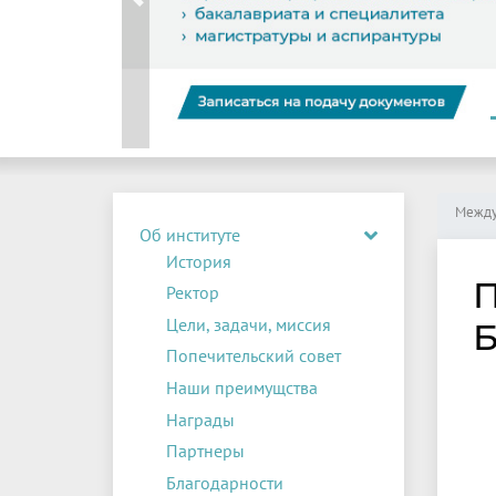
Previous
Между
Об институте
История
П
Ректор
Цели, задачи, миссия
Б
Попечительский совет
Наши преимущства
Награды
Партнеры
Благодарности