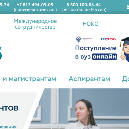
5-76
+7 812 494-05-05
8 800 100-06-44
)
(приемная комиссия)
(бесплатно по России)
Международное
НОКО
сотрудничество
 и магистрантам
Аспирантам
Д