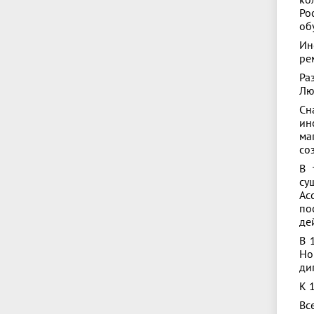
ко
Ро
об
Ин
ре
Ра
Лю
Сн
ин
ма
со
В 
су
Ас
по
де
В 
Но
ди
К 
Вс