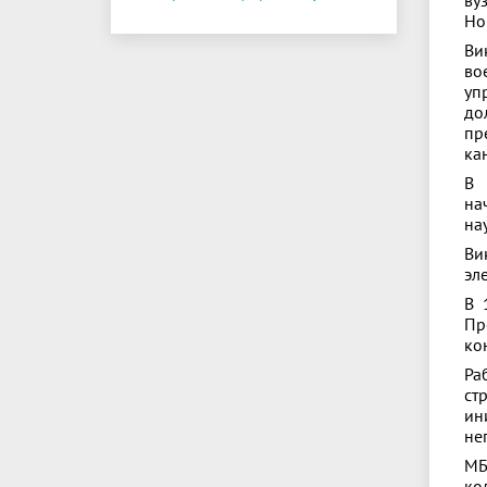
ву
Но
Ви
во
уп
до
пр
ка
В 
на
на
Ви
эл
В 
Пр
ко
Ра
ст
ин
не
МБ