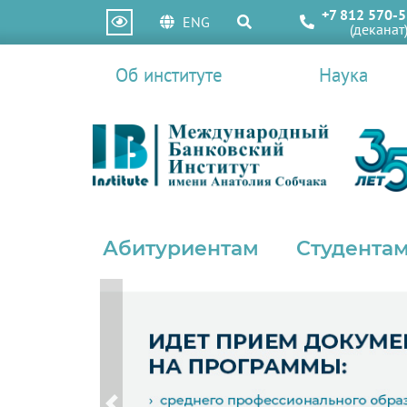
+7 812 570-5
ENG
(деканат
Об институте
Наука
Абитуриентам
Студентам