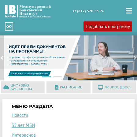
+7 (812) 570-55-76
Подобрать программу
Previous
N
ЦИФРОВАЯ
РАСПИСАНИЕ
ЛК ЭИОС (ЕЭОС)
БИБЛИОТЕКА
МЕНЮ РАЗДЕЛА
Новости
35 лет МБИ
Интересное