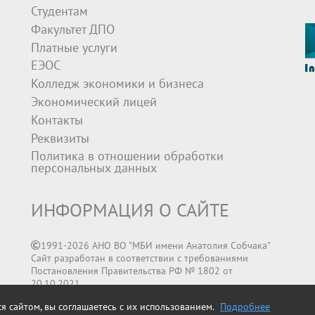
Студентам
Факультет ДПО
Платные услуги
ЕЭОС
Колледж экономики и бизнеса
Экономический лицей
Контакты
Реквизиты
Политика в отношении обработки
персональных данных
ИНФОРМАЦИЯ О САЙТЕ
1991-2026 АНО ВО "МБИ имени Анатолия Собчака"
Сайт разработан в соответствии с требованиями
Постановления Правительства РФ № 1802 от
20.10.2021
я сайтом, вы соглашаетесь с их использованием.
Подробнее