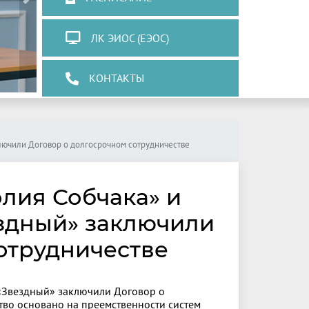
Next
ЛК ЭИОС (ЕЭОС)
КОНТАКТЫ
ючили Договор о долгосрочном сотрудничестве
лия Собчака» и
здный» заключили
отрудничестве
«Звездный» заключили Договор о
тво основано на преемственности систем