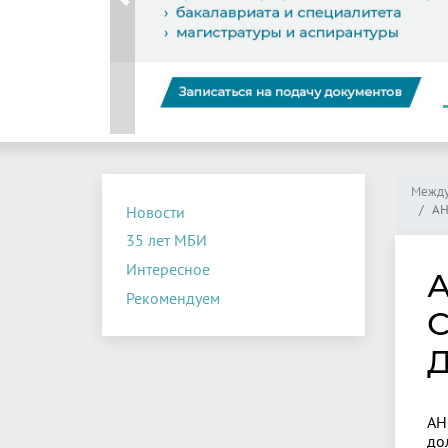
Previous
Между
АН
Новости
35 лет МБИ
Интересное
А
Рекомендуем
С
Д
АН
до