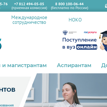
5-76
+7 812 494-05-05
8 800 100-06-44
)
(приемная комиссия)
(бесплатно по России)
Международное
НОКО
сотрудничество
 и магистрантам
Аспирантам
Д