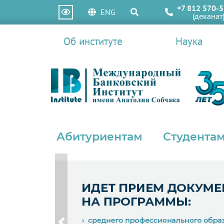
+7 812 570-5
ENG
(деканат
Об институте
Наука
Абитуриентам
Студентам