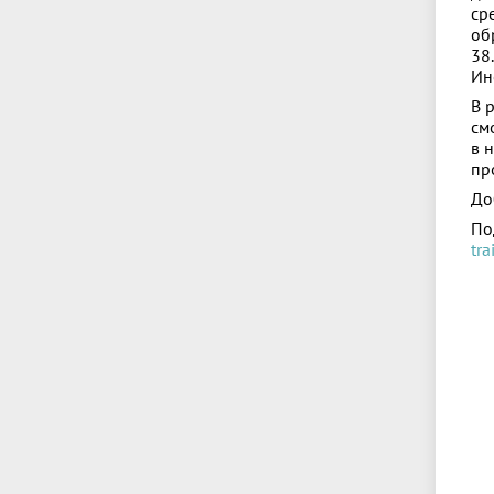
ср
об
38
Ин
В 
см
в 
пр
До
По
tra