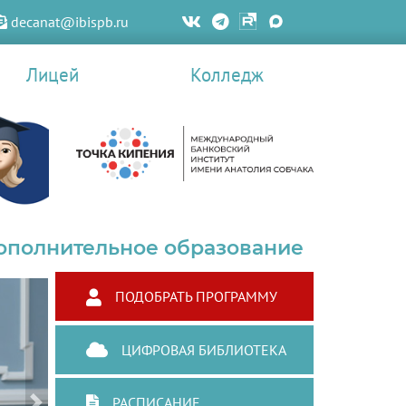
decanat@ibispb.ru
Лицей
Колледж
ополнительное образование
ПОДОБРАТЬ ПРОГРАММУ
ЦИФРОВАЯ БИБЛИОТЕКА
РАСПИСАНИЕ