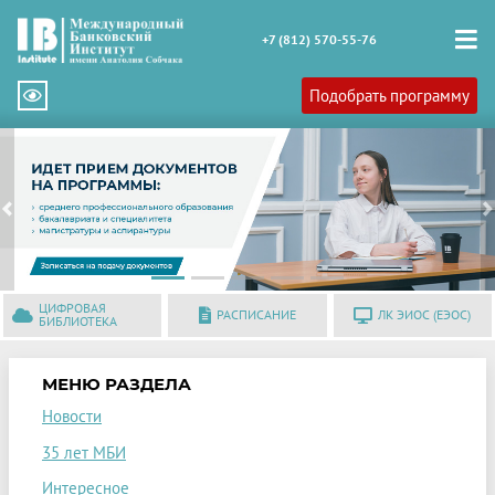
+7 (812) 570-55-76
Подобрать программу
Previous
N
ЦИФРОВАЯ
РАСПИСАНИЕ
ЛК ЭИОС (ЕЭОС)
БИБЛИОТЕКА
МЕНЮ РАЗДЕЛА
Новости
35 лет МБИ
Интересное