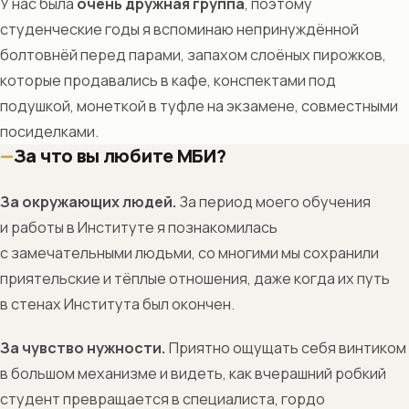
У нас была
очень дружная группа
, поэтому
студенческие годы я вспоминаю непринуждённой
болтовнёй перед парами, запахом слоёных пирожков,
которые продавались в кафе, конспектами под
подушкой, монеткой в туфле на экзамене, совместными
посиделками.
За что вы любите МБИ?
За окружающих людей.
За период моего обучения
и работы в Институте я познакомилась
с замечательными людьми, со многими мы сохранили
приятельские и тёплые отношения, даже когда их путь
в стенах Института был окончен.
За чувство нужности.
Приятно ощущать себя винтиком
в большом механизме и видеть, как вчерашний робкий
студент превращается в специалиста, гордо