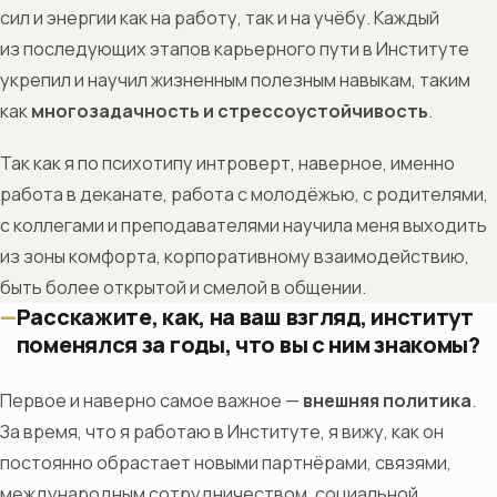
сил и энергии как на работу, так и на учёбу. Каждый
из последующих этапов карьерного пути в Институте
укрепил и научил жизненным полезным навыкам, таким
как
многозадачность и стрессоустойчивость
.
Так как я по психотипу интроверт, наверное, именно
работа в деканате, работа с молодёжью, с родителями,
с коллегами и преподавателями научила меня выходить
из зоны комфорта, корпоративному взаимодействию,
быть более открытой и смелой в общении.
Расскажите, как, на ваш взгляд, институт
поменялся за годы, что вы с ним знакомы?
Первое и наверно самое важное —
внешняя политика
.
За время, что я работаю в Институте, я вижу, как он
постоянно обрастает новыми партнёрами, связями,
международным сотрудничеством, социальной