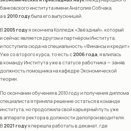
банковского института имени Анатолия Собчака,
а в
2010 году
была его выпускницей.
В
2005 году
я окончила Колледж «Звёздный», который
и сейчас является другом и партнёром Института,
и поступила сюда на специальность «Финансы и кредит».
Уже со второго курса, то есть с
2006 года
, я влилась
в команду Института уже в статусе работника — заняв
должность помощника на кафедре Экономической
теории.
По окончании обучения в 2010 году и получения диплома
специалиста я приняла решение остаться в команде
института, но продолжила свой карьерный путь уже
в аппарате ректора в должности делопроизводителя.
В
2021 году
я перешла работать в деканат, где