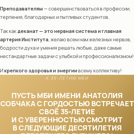
Преподавателям
— совершенствоваться в профессии,
терпения, благодарных и пытливых студентов.
Так как
деканат — это нервная система и главная
артерия Института
, желаю всем нам железных нервов,
бодрости духа и умения решать любые, даже самые
нестандартные задачи с улыбкой и профессионализмом!
И
крепкого здоровья и энергии
всему коллективу!
К 35-ЛЕТИЮ МБИ
ПУСТЬ МБИ ИМЕНИ АНАТОЛИЯ
СОБЧАКА С ГОРДОСТЬЮ ВСТРЕЧАЕТ
СВОЁ 35-ЛЕТИЕ
И С УВЕРЕННОСТЬЮ СМОТРИТ
В СЛЕДУЮЩИЕ ДЕСЯТИЛЕТИЯ