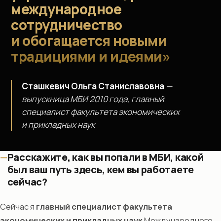
международное
сотрудничество
и обогащается новыми
традициями и идеями»
Сташкевич Ольга Станиславовна
—
выпускница МБИ 2010 года, главный
специалист факультета экономических
и прикладных наук
Расскажите, как вы попали в МБИ, какой
был ваш путь здесь, кем вы работаете
сейчас?
Сейчас я
главный специалист факультета
экономических и прикладных наук
Международного